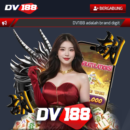
BERGABUNG
DV188 adalah brand digital ma