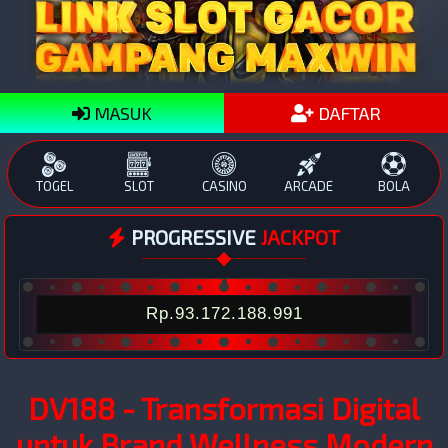
MASUK
DAFTAR
TOGEL
SLOT
CASINO
ARCADE
BOLA
PROGRESSIVE
JACKPOT
Rp.93.172.188.991
DV188 - Transformasi Digital
untuk Brand Wellness Modern